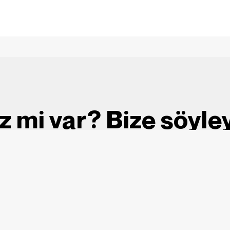
iz mi var? Bize söyle
info@59medya.com
2026 © Tüm Hakları Saklıdır
Dijital dünyada ki marka mimarınız ile
tanışmaya hazır mısınız?