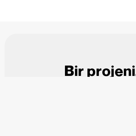
Bir projen
Anasayfa
Ürünler
Gizlilik
İletişim