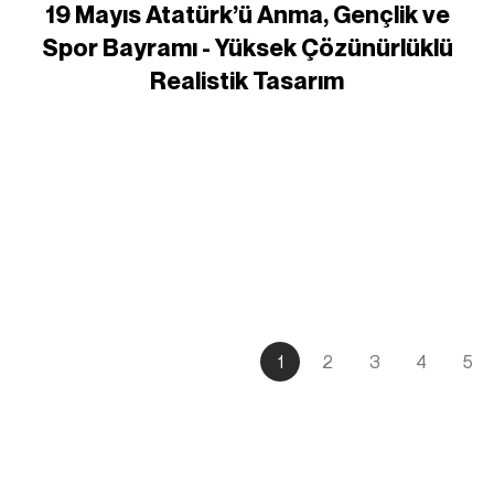
19 Mayıs Atatürk’ü Anma, Gençlik ve
Spor Bayramı - Yüksek Çözünürlüklü
Realistik Tasarım
1
2
3
4
5