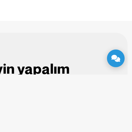
yin yapalım
Yukarı Çık
Facebook
X / Twitter
Instagram