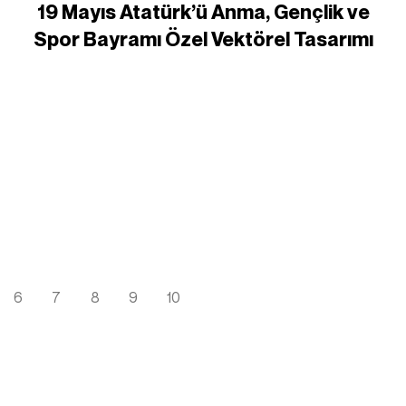
19 Mayıs Atatürk’ü Anma, Gençlik ve
Spor Bayramı Özel Vektörel Tasarımı
6
7
8
9
10