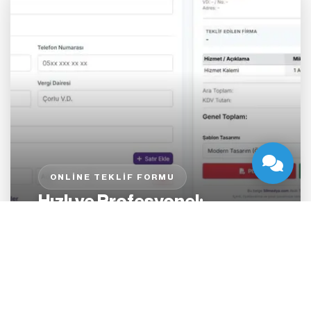
ONLINE TEKLIF FORMU
Hızlı ve Profesyonel:
Ücretsiz Online Teklif Formu
Yukarı Çık
Hazırlama Yazılımı