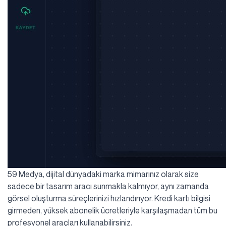
59 Medya, dijital dünyadaki marka mimarınız olarak size
sadece bir tasarım aracı sunmakla kalmıyor, aynı zamanda
görsel oluşturma süreçlerinizi hızlandırıyor. Kredi kartı bilgisi
girmeden, yüksek abonelik ücretleriyle karşılaşmadan tüm bu
profesyonel araçları kullanabilirsiniz.