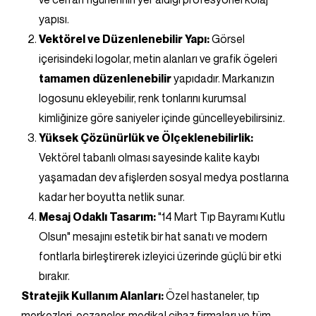
yapısı.
Vektörel ve Düzenlenebilir Yapı:
Görsel
içerisindeki logolar, metin alanları ve grafik ögeleri
tamamen düzenlenebilir
yapıdadır. Markanızın
logosunu ekleyebilir, renk tonlarını kurumsal
kimliğinize göre saniyeler içinde güncelleyebilirsiniz.
Yüksek Çözünürlük ve Ölçeklenebilirlik:
Vektörel tabanlı olması sayesinde kalite kaybı
yaşamadan dev afişlerden sosyal medya postlarına
kadar her boyutta netlik sunar.
Mesaj Odaklı Tasarım:
"14 Mart Tıp Bayramı Kutlu
Olsun" mesajını estetik bir hat sanatı ve modern
fontlarla birleştirerek izleyici üzerinde güçlü bir etki
bırakır.
Stratejik Kullanım Alanları:
Özel hastaneler, tıp
merkezleri, eczaneler, medikal cihaz firmaları ve tüm