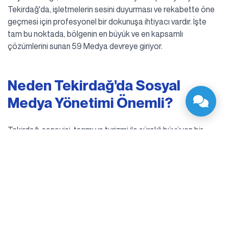
Tekirdağ'da, işletmelerin sesini duyurması ve rekabette öne
geçmesi için profesyonel bir dokunuşa ihtiyacı vardır. İşte
tam bu noktada, bölgenin en büyük ve en kapsamlı
çözümlerini sunan 59 Medya devreye giriyor.
Neden Tekirdağ'da Sosyal
Medya Yönetimi Önemli?
Tekirdağ, sanayisi, tarımı ve turizmi ile sürekli büyüyen bir
ekonomiye sahiptir. Süleymanpaşa'dan Çorlu'ya,
Çerkezköy'den Kapaklı'ya kadar her ilçede rekabet
Yukarı Çık
artmaktadır. Potansiyel müşterileriniz artık sizi sokak
tabelalarında değil, Instagram akışlarında, Google
aramalarında ve LinkedIn profillerinde arıyor.
Doğru yönetilen bir sosyal medya hesabı sadece beğeni
almak demek değildir; marka sadakati oluşturmak, müşteri