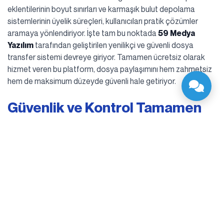
eklentilerinin boyut sınırları ve karmaşık bulut depolama
sistemlerinin üyelik süreçleri, kullanıcıları pratik çözümler
aramaya yönlendiriyor. İşte tam bu noktada
59 Medya
Yazılım
tarafından geliştirilen yenilikçi ve güvenli dosya
transfer sistemi devreye giriyor. Tamamen ücretsiz olarak
hizmet veren bu platform, dosya paylaşımını hem zahmetsiz
hem de maksimum düzeyde güvenli hale getiriyor.
Güvenlik ve Kontrol Tamamen
Sizin Elinizde: Esnek Silme
Seçenekleri
Yukarı Çık
Bir dosya paylaşırken en büyük endişelerden biri, o dosyanın
internet ortamında ne kadar süre kalacağı ve kimlerin
erişebileceğidir. 59 Medya, bu kaygıları tamamen ortadan
kaldıran esnek silme periyotları sunar. Dosyalarınızı yüklerken
aşağıdaki otomatik silme seçeneklerinden birini tercih