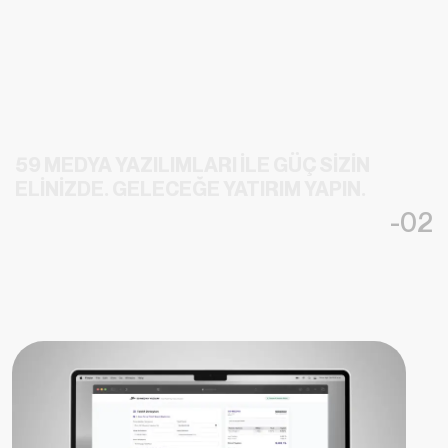
59 MEDYA YAZILIMLARI ILE GÜÇ SIZIN
ELINIZDE. GELECEĞE YATIRIM YAPIN.
-02