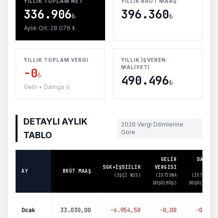
YILLIK TOPLAM NET
YILLIK BRÜT MAAŞ
336.906
396.360
₺
₺
Aylık Ort: 28.076 ₺
YILLIK TOPLAM VERGI
YILLIK İŞVEREN
MALIYETI
-
0
₺
490.496
₺
Gelir + Damga V.
DETAYLI AYLIK
2026 Vergi Dilimlerine
Göre
TABLO
GELIR
DAMGA
SGK+İŞSIZLIK
VERGISI
V.
AY
BRÜT MAAŞ
(İŞÇI %15)
(İSTISNA
(İSTISNA
DÜŞÜLMÜŞ)
DÜŞÜLMÜŞ)
Ocak
33.030,00
-
4.954,50
-
0,00
-
0,00